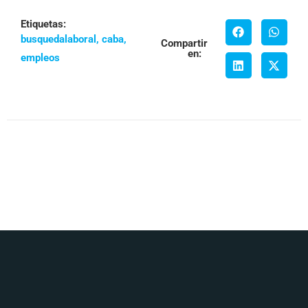
Etiquetas:
busquedalaboral
,
caba
,
Compartir
en:
empleos