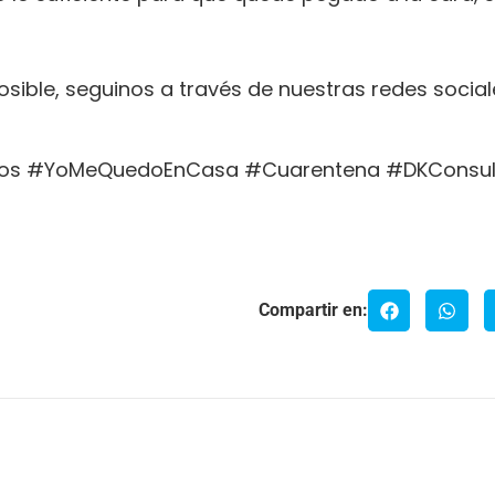
osible, seguinos a través de nuestras redes socia
os #YoMeQuedoEnCasa #Cuarentena #DKConsult
Compartir en: