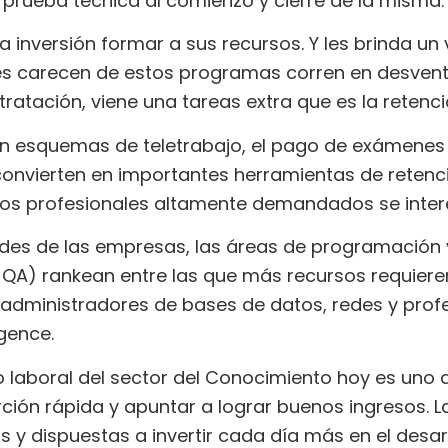
 prueba técnica al comienzo y cierre de la misma.
a inversión formar a sus recursos. Y les brinda u
es carecen de estos programas corren en desvent
ntratación, viene una tareas extra que es la retenci
on esquemas de teletrabajo, el pago de exámenes 
e convierten en importantes herramientas de retenc
los profesionales altamente demandados se intere
des de las empresas, las áreas de programación y
A) rankean entre las que más recursos requieren
dministradores de bases de datos, redes y profe
igence.
o laboral del sector del Conocimiento hoy es uno d
ción rápida y apuntar a lograr buenos ingresos. 
s y dispuestas a invertir cada día más en el desar