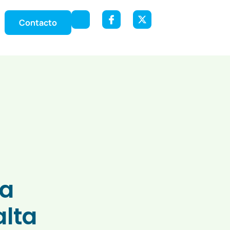
Contacto
 a
alta