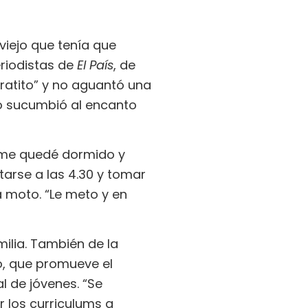
viejo que tenía que
riodistas de
El País
, de
atito” y no aguantó una
ero sucumbió al encanto
z me quedé dormido y
ntarse a las 4.30 y tomar
a moto. “Le meto y en
ilia. También de la
o, que promueve el
l de jóvenes. “Se
 los curriculums a