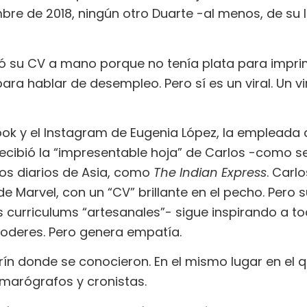
bre de 2018, ningún otro Duarte -al menos, de su l
bió su CV a mano porque no tenía plata para imprim
para hablar de desempleo. Pero sí es un viral. Un v
k y el Instagram de Eugenia López, la empleada d
cibió la “impresentable hoja” de Carlos -como se 
 los diarios de Asia, como
The Indian Express
. Carl
e Marvel, con un “CV” brillante en el pecho. Pero 
 curriculums “artesanales”- sigue inspirando a tod
poderes. Pero genera empatía.
ín donde se conocieron. En el mismo lugar en el qu
marógrafos y cronistas.