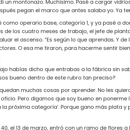
í un montonazo. Muchísimo. Pasé a cargar vidrios
espués pegan el marco que antes salaba yo. Ya te
é como operario base, categoría 1, y ya pasé a do
 de los cuatro meses de trabajo, el jefe de planta
evaluar el ascenso. “Es según lo que aprendas. Y de
ctores. O esa me tiraron, para hacerme sentir bien”,
.
ajo habías dicho que entrabas a la fábrica sin sabe
sos bueno dentro de este rubro tan preciso?
 quedan muchas cosas por aprender. No les quiero 
 oficio. Pero digamos que soy bueno en ponerme l
a la próxima categoría’. Porque gano más plata y
, el 13 de marzo, entró con un ramo de flores a l