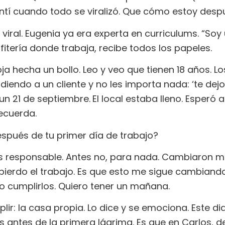
í cuando todo se viralizó. Que cómo estoy despu
ral. Eugenia ya era experta en curriculums. “Soy un 
nfitería donde trabaja, recibe todos los papeles.
a hecha un bollo. Leo y veo que tienen 18 años. Los
iendo a un cliente y no les importa nada: ‘te dejo
un 21 de septiembre.
El local estaba lleno. Esperó 
recuerda.
pués de tu primer día de trabajo?
 responsable. Antes no, para nada. Cambiaron mi
 pierdo el trabajo. Es que esto me sigue cambiando
ro cumplirlos. Quiero tener un mañana.
lir: la casa propia. Lo dice y se emociona. Este d
 antes de la primera lágrima. Es que en Carlos, d