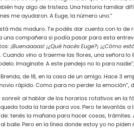
én hay algo de tristeza. Una historia familiar difíc
ienes me ayudaron. A Euge, la número uno.”
está más maduro. Te podés dar cuenta con lo de r
ó a una compañera si podía pasar para esta entre
tos:
¡Buenaaaas! ¡¿Qué hacés Euge?¡ ¡¿Cómo est
 Cuando vino a traerme las flores, una señora lo l
delo. Imaginate. A este pendejo no lo para nadie”,
renda, de 18, en la casa de un amigo. Hace 3 emp
ovio rápido. Como para no perder la emoción”, dic
 sonreír al hablar de los horarios rotativos en la f
 queda toda la tarde para vos. Pero te levantás a
tarde: tenés la mañana para hacer cosas, trámites.
al baile. Pero en la línea donde estoy yo no piden