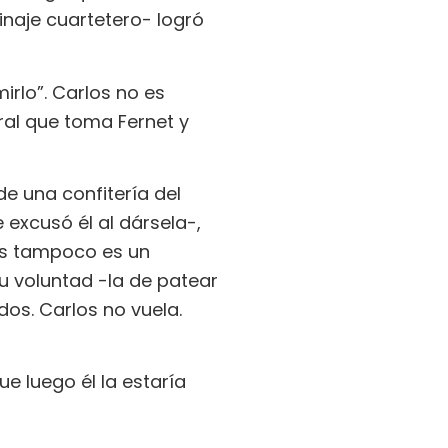
inaje cuartetero- logró
irlo”. Carlos no es
iral que toma Fernet y
e una confitería del
excusó él al dársela-,
os tampoco es un
su voluntad -la de patear
os. Carlos no vuela.
e luego él la estaría