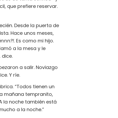
il, que prefiere reservar.
ecién. Desde la puerta de
vista. Hace unos meses,
ánnn?!
. Es como mi hijo.
lamó a la mesa y le
 dice.
ezaron a salir. Noviazgo
e. Y ríe.
ábrica. “Todos tienen un
 la mañana tempranito,
 A la noche también está
 mucho a la noche.”