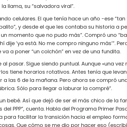
la llama, su “salvadora viral”.
ndo celulares. El que tenía hace un año -ese “tan 
lito”, y desde el que les contaba su historia a pe
gó un momento que no pudo más”. Compró uno “bar
“Ahí dije ’ya está. No me compro ninguno más’”. P
le va a poner “un colchón” en vez de una fundita.
 al pasar. Sigue siendo puntual. Aunque «una ve
rlos tiene horarios rotativos. Antes tenía que leva
ar a las 6 de la mañana. Pero ahora se compró un
brica. Sólo para llegar a laburar la compré”.
n bebé. Así que dejó de ser el más chico de la fam
s del PPP”, cuenta. Habla del Programa Primer Pas
 para facilitar la transición hacia el empleo forma
osas. Que cómo se me dio por hacer eso (escribir