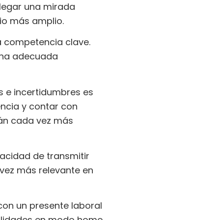
plegar una mirada
rio más amplio.
na competencia clave.
e una adecuada
 e incertidumbres es
iencia y contar con
rán cada vez más
acidad de transmitir
 vez más relevante en
con un presente laboral
alidades en modo home