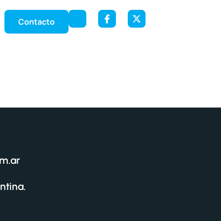
Contacto
om.ar
ntina.